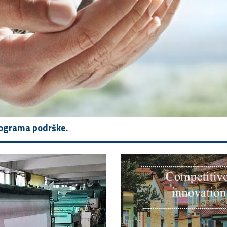
rograma podrške.