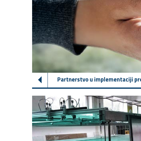
Partnerstvo u implementaciji p